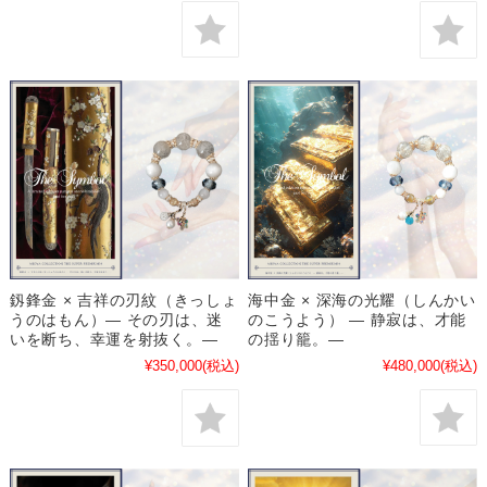
海中金 × 深海の光耀（しんかい
釼鋒金 × 吉祥の刃紋（きっしょ
のこうよう） ― 静寂は、才能
うのはもん）― その刃は、迷
の揺り籠。―
いを断ち、幸運を射抜く。―
¥480,000
(税込)
¥350,000
(税込)