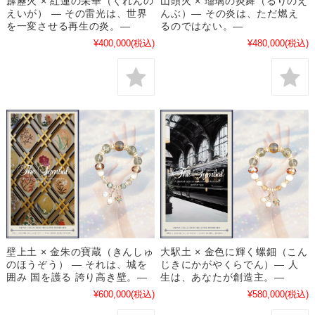
山頭火 × 瑠璃の炎舞（るりのえ
霹靂火 × 紅蓮の栄華（ぐれんの
んぶ）― その炎は、ただ燃え
えいが） ― その雷光は、世界
るのではない。―
を一変させる再生の炎。―
¥480,000
(税込)
¥400,000
(税込)
壁上土 × 金朱の寶蔵（きんしゅ
大駅土 × 金色に輝く螺鈿（こん
のほうぞう） ― それは、城を
じきにかがやくらでん）― 人
囲み 国を護る 誇り高き壁。―
生は、あなたが創造主。―
¥600,000
(税込)
¥580,000
(税込)