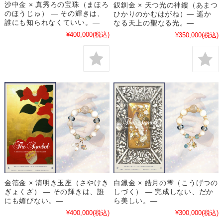
沙中金 × 真秀ろの宝珠（まほろ
釵釧金 × 天つ光の神鏤（あまつ
のほうじゅ） ― その輝きは、
ひかりのかむはがね）― 遥か
誰にも知られなくていい。―
なる天上の聖なる光。―
¥400,000
(税込)
¥350,000
(税込)
金箔金 × 清明き玉座（さやけき
白鑞金 × 皓月の雫（こうげつの
ぎょくざ） ― その輝きは、誰
しづく） ― 完成しない、だか
にも媚びない。―
ら美しい。―
¥400,000
(税込)
¥300,000
(税込)