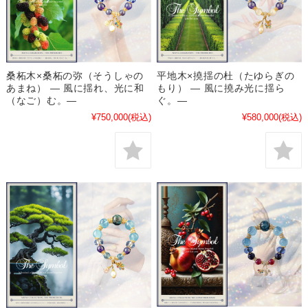
桑柘木×桑柘の弥（そうしゃの
平地木×撓揺の杜（たゆらぎの
あまね） ― 風に揺れ、光に和
もり） ― 風に撓み光に揺ら
（なご）む。―
ぐ。―
¥750,000
(税込)
¥580,000
(税込)