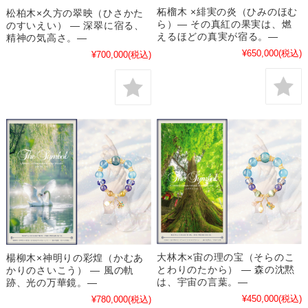
柘榴木 ×緋実の炎（ひみのほむ
松柏木×久方の翠映（ひさかた
ら）― その真紅の果実は、燃
のすいえい） ― 深翠に宿る、
えるほどの真実が宿る。―
精神の気高さ。―
¥650,000
(税込)
¥700,000
(税込)
大林木×宙の理の宝（そらのこ
楊柳木×神明りの彩煌（かむあ
とわりのたから） ― 森の沈黙
かりのさいこう） ― 風の軌
は、宇宙の言葉。―
跡、光の万華鏡。―
¥450,000
(税込)
¥780,000
(税込)