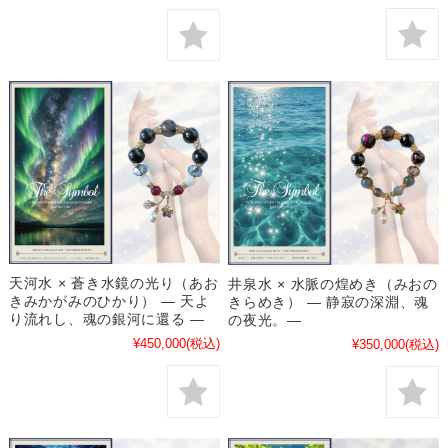
天河水 × 蒼き水鏡の光り（あお
井泉水 × 水脈の煌めき（みおの
きみかがみのひかり） ― 天よ
きらめき） ― 静寂の深淵、魂
り流れし、魂の銀河に還る ―
の夜光。―
¥450,000
(税込)
¥350,000
(税込)