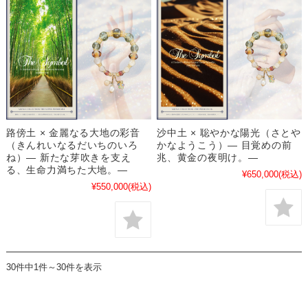
沙中土 × 聡やかな陽光（さとや
路傍土 × 金麗なる大地の彩音
かなようこう）― 目覚めの前
（きんれいなるだいちのいろ
兆、黄金の夜明け。―
ね）― 新たな芽吹きを支え
る、生命力満ちた大地。―
¥650,000
(税込)
¥550,000
(税込)
30件中1件～30件を表示