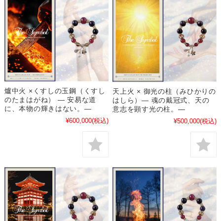
爐中火 ×くすしの玉鋼（くすし
天上火 × 御光の柱（みひかりの
のたまはがね） ― 安易な道
はしら）― 魂の戴冠式、天の
に、本物の輝きはない。―
意志を顕す光の柱。―
¥600,000
(税込)
¥500,000
(税込)