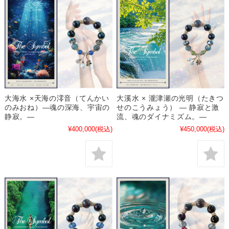
大海水 ×天海の澪音（てんかい
大溪水 × 瀧津瀬の光明（たきつ
のみおね）―魂の深海、宇宙の
せのこうみょう） ― 静寂と激
静寂。―
流、魂のダイナミズム。―
¥400,000
(税込)
¥450,000
(税込)