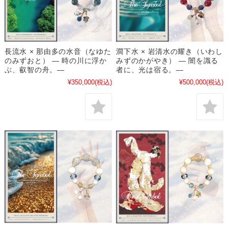
長流水 × 那由多の水音（なゆた
澗下水 × 岩清水の耀き（いわし
のみずおと） ― 時の川に浮か
みずのかがやき） ― 闇を識る
ぶ、叡智の舟。―
者に、光は宿る。―
¥350,000
(税込)
¥500,000
(税込)