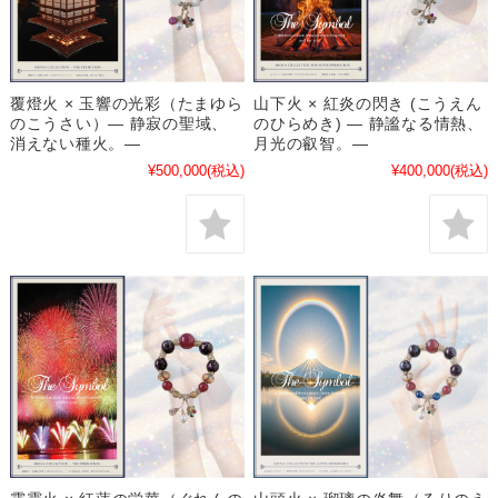
覆燈火 × 玉響の光彩（たまゆら
山下火 × 紅炎の閃き (こうえん
のこうさい）― 静寂の聖域、
のひらめき) ― 静謐なる情熱、
消えない種火。―
月光の叡智。―
¥500,000
(税込)
¥400,000
(税込)