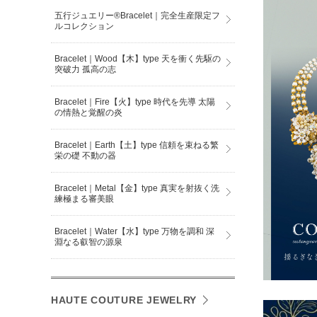
五行ジュエリー®Bracelet｜完全生産限定フ
ルコレクション
Bracelet｜Wood【木】type 天を衝く先駆の
突破力 孤高の志
Bracelet｜Fire【火】type 時代を先導 太陽
の情熱と覚醒の炎
Bracelet｜Earth【土】type 信頼を束ねる繁
栄の礎 不動の器
Bracelet｜Metal【金】type 真実を射抜く洗
練極まる審美眼
Bracelet｜Water【水】type 万物を調和 深
淵なる叡智の源泉
HAUTE COUTURE JEWELRY