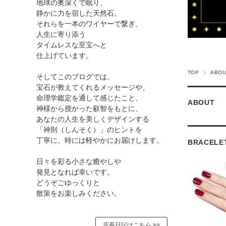
地球の奥深くで眠り、
静かに力を宿した天然石。
それらを一本のワイヤーで繋ぎ、
人生に寄り添う
タイムレスな至宝へと
仕上げています。
TOP
ABOU
そしてこのブログでは、
宝石が教えてくれるメッセージや、
命理学鑑定を通して感じたこと、
ABOUT
神様から授かった叡智をもとに、
あなたの人生を美しくデザインする
「神則（しんそく）」のヒントを
丁寧に、時には軽やかにお届けします。
BRACELET
日々を彩る小さな癒やしや
発見となれば幸いです。
どうぞごゆっくりと
散策をお楽しみください。
店長日記はこちら >>